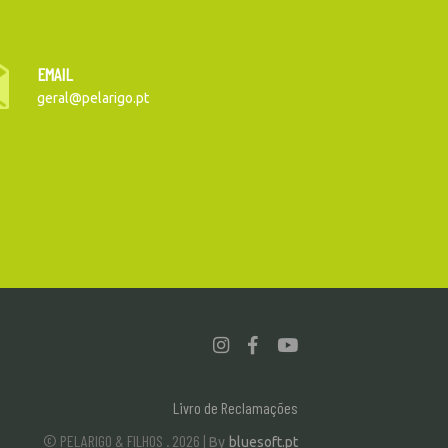
EMAIL
geral@pelarigo.pt
Livro de Reclamações
© PELARIGO & FILHOS . 2026 |
By
bluesoft.pt