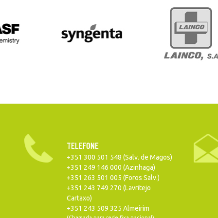
TELEFONE
+351 300 501 548 (Salv. de Magos)
+351 249 146 000 (Azinhaga)
+351 263 501 005 (Foros Salv.)
+351 243 749 270 (Lavritejo
Cartaxo)
+351 243 509 325 Almeirim
(Chamada para rede fixa nacional)